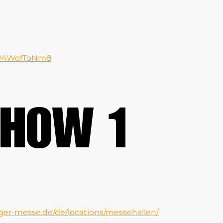
xAP4WofToNm8
SHOW 1
iger-messe.de/de/locations/messehallen/