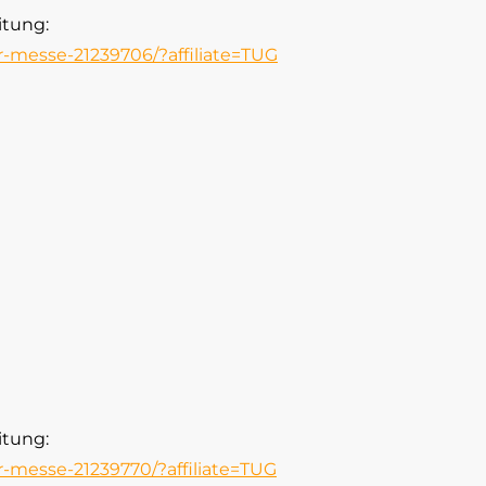
itung:
r-messe-21239706/?affiliate=TUG
itung:
r-messe-21239770/?affiliate=TUG