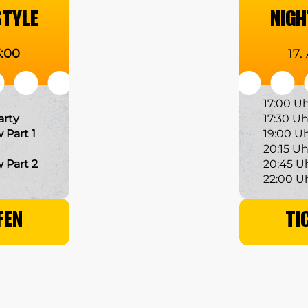
STYLE
NIGH
3:00
17.
17:00 U
arty
17:30 Uh
Part 1
19:00 U
20:15 Uh
 Part 2
20:45 U
22:00 U
FEN
TI