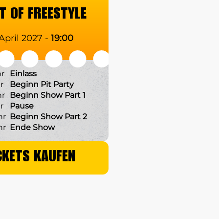
T OF FREESTYLE
 April 2027 -
19:00
hr
Einlass
r
Beginn Pit Party
hr
Beginn Show Part 1
r
Pause
hr
Beginn Show Part 2
hr
Ende Show
CKETS KAUFEN