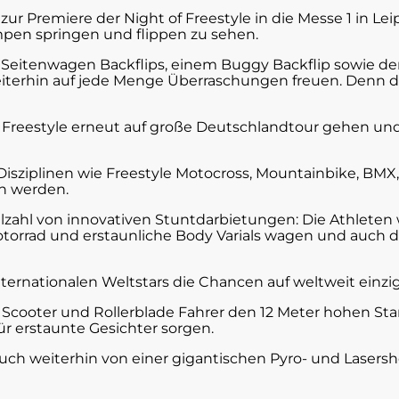
ur Premiere der Night of Freestyle in die Messe 1 in Lei
pen springen und flippen zu sehen.
Seitenwagen Backflips, einem Buggy Backflip sowie d
terhin auf jede Menge Überraschungen freuen. Denn die
 of Freestyle erneut auf große Deutschlandtour gehen 
 Disziplinen wie Freestyle Motocross, Mountainbike, B
en werden.
ielzahl von innovativen Stuntdarbietungen: Die Athlet
orrad und erstaunliche Body Varials wagen und auch di
rnationalen Weltstars die Chancen auf weltweit einziga
ie Scooter und Rollerblade Fahrer den 12 Meter hohen S
 erstaunte Gesichter sorgen.
auch weiterhin von einer gigantischen Pyro- und Lasersh