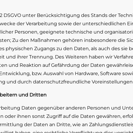
32 DSGVO unter Berücksichtigung des Stands der Techn
wecke der Verarbeitung sowie der unterschiedlichen Ei
türlicher Personen, geeignete technische und organisat
en; Zu den Maßnahmen gehören insbesondere die Sicher
s physischen Zugangs zu den Daten, als auch des sie be
eit und ihrer Trennung. Des Weiteren haben wir Verfah
en und Reaktion auf Gefährdung der Daten gewährleise
Entwicklung, bzw. Auswahl von Hardware, Software sowi
g und durch datenschutzfreundliche Voreinstellungen b
itern und Dritten
rbeitung Daten gegenüber anderen Personen und Unte
ln oder ihnen sonst Zugriff auf die Daten gewähren, erfo
mittlung der Daten an Dritte, wie an Zahlungsdienstleiste
ngewilligt haben, eine rechtliche Verpflichtung dies vors