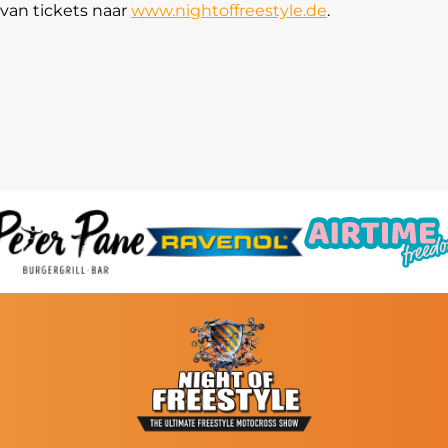
van tickets naar
www.nightoffreestyle.de
.