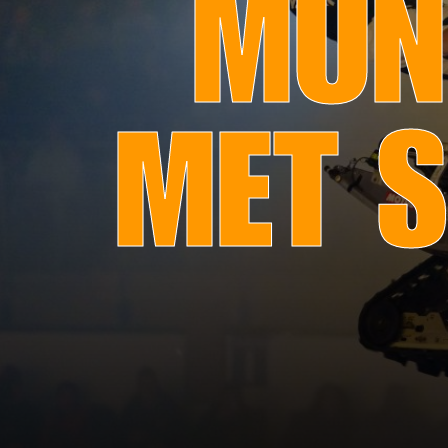
MÜN
MET S