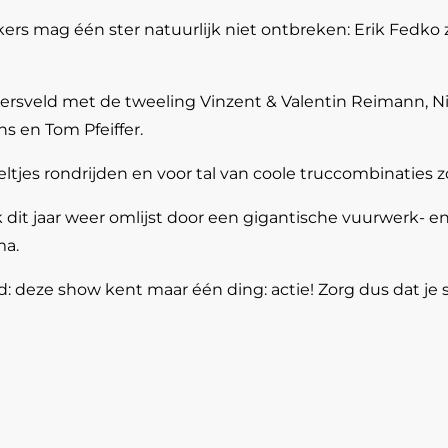
 mag één ster natuurlijk niet ontbreken: Erik Fedko zal 
ersveld met de tweeling Vinzent & Valentin Reimann, Nico
ns en Tom Pfeiffer.
ltjes rondrijden en voor tal van coole truccombinaties z
 dit jaar weer omlijst door een gigantische vuurwerk- en
ma.
d: deze show kent maar één ding: actie! Zorg dus dat je s