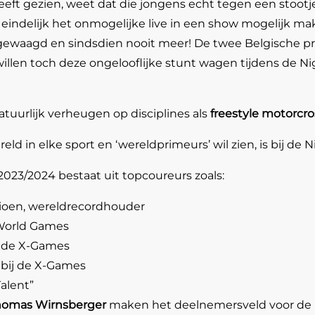
eft gezien, weet dat die jongens echt tegen een stootje
eindelijk het onmogelijke live in een show mogelijk ma
r gewaagd en sindsdien nooit meer! De twee Belgische p
len toch deze ongelooflijke stunt wagen tijdens de Nigh
uurlijk verheugen op disciplines als
freestyle motorcr
ld in elke sport en ‘wereldprimeurs’ wil zien, is bij de N
23/2024 bestaat uit topcoureurs zoals:
oen, wereldrecordhouder
World Games
j de X-Games
bij de X-Games
alent”
Thomas Wirnsberger
maken het deelnemersveld voor de