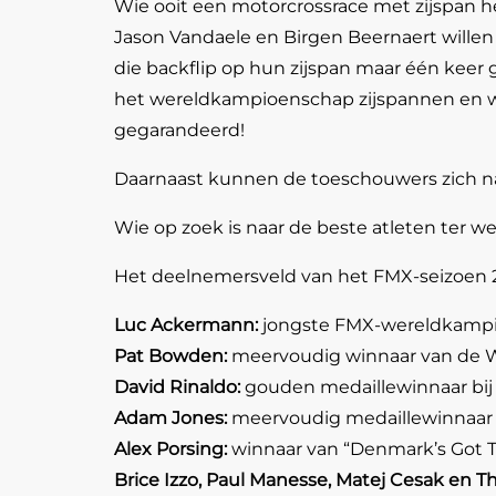
Wie ooit een motorcrossrace met zijspan he
Jason Vandaele en Birgen Beernaert willen 
die backflip op hun zijspan maar één kee
het wereldkampioenschap zijspannen en wil
gegarandeerd!
Daarnaast kunnen de toeschouwers zich nat
Wie op zoek is naar de beste atleten ter were
Het deelnemersveld van het FMX-seizoen 20
Luc Ackermann:
jongste FMX-wereldkampi
Pat Bowden:
meervoudig winnaar van de 
David Rinaldo:
gouden medaillewinnaar bi
Adam Jones:
meervoudig medaillewinnaar 
Alex Porsing:
winnaar van “Denmark’s Got T
Brice Izzo, Paul Manesse, Matej Cesak en 